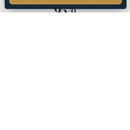
95%
Casos resueltos
500+
Clientes satisfechos
27
Años de experiencia