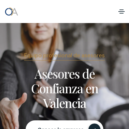
A
s
e
s
o
r
e
s
d
e
C
o
n
f
i
a
n
z
a
e
n
V
a
l
e
n
c
i
a
Equipo profesional de asesores
Asesores de
Confianza en
Valencia