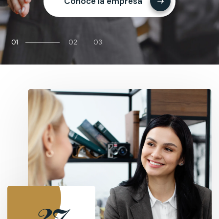
Conoce la empresa
01
02
03
Pausar animacion
27